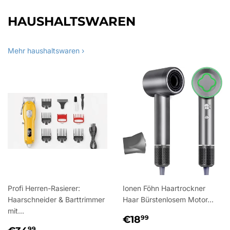
HAUSHALTSWAREN
Mehr haushaltswaren ›
Profi Herren-Rasierer:
Ionen Föhn Haartrockner
Haarschneider & Barttrimmer
Haar Bürstenlosem Motor...
mit...
NORMALER
€18,99
€18
99
NORMALER
€34,99
PREIS
99