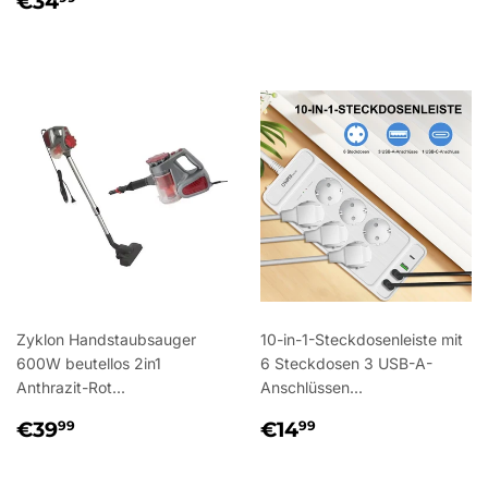
€34
PREIS
Zyklon Handstaubsauger
10-in-1-Steckdosenleiste mit
600W beutellos 2in1
6 Steckdosen 3 USB-A-
Anthrazit-Rot...
Anschlüssen...
NORMALER
€39,99
NORMALER
€14,99
€39
€14
99
99
PREIS
PREIS