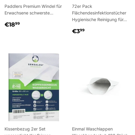
Paddlers Premium Windel für
72er Pack
Erwachsene schwerste...
Flächendesinfektionstücher
Hygienische Reinigung für...
NORMALER
€18,99
€18
99
PREIS
NORMALER
€3,99
€3
99
PREIS
Kissenbezug 2er Set
Einmal Waschlappen