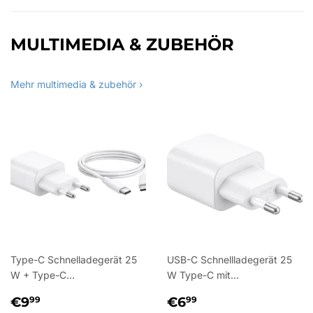
MULTIMEDIA & ZUBEHÖR
Mehr multimedia & zubehör ›
Type-C Schnelladegerät 25
USB-C Schnellladegerät 25
W + Type-C...
W Type-C mit...
NORMALER
€9,99
NORMALER
€6,99
€9
€6
99
99