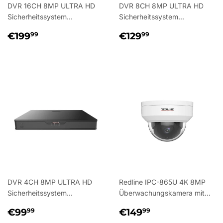
DVR 16CH 8MP ULTRA HD
DVR 8CH 8MP ULTRA HD
Sicherheitssystem...
Sicherheitssystem...
NORMALER
€199,99
NORMALER
€129,99
€199
€129
99
99
PREIS
PREIS
DVR 4CH 8MP ULTRA HD
Redline IPC-865U 4K 8MP
Sicherheitssystem...
Überwachungskamera mit...
NORMALER
€99,99
NORMALER
€149,99
€99
€149
99
99
PREIS
PREIS