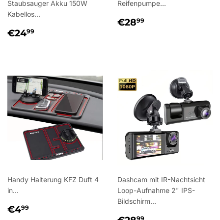
Staubsauger Akku 150W
Reifenpumpe...
Kabellos...
NORMALER
€28,99
€28
99
NORMALER
€24,99
PREIS
€24
99
PREIS
Handy Halterung KFZ Duft 4
Dashcam mit IR-Nachtsicht
in...
Loop-Aufnahme 2" IPS-
Bildschirm...
NORMALER
€4,99
€4
99
PREIS
NORMALER
€28,99
99