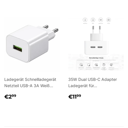
PREIS
PREIS
Ladegerät Schnellladegerät
35W Dual USB-C Adapter
Netzteil USB-A 3A Weiß...
Ladegerät für...
NORMALER
€2,99
NORMALER
€11,99
€2
€11
99
99
PREIS
PREIS