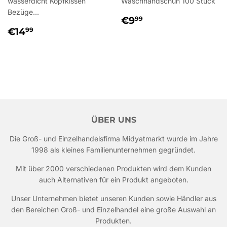
wasserdicht Kopfkissen
Waschhandschuh 100 Stück
Bezüge...
NORMALER
€9,99
€9
99
NORMALER
€14,99
PREIS
€14
99
PREIS
ÜBER UNS
Die Groß- und Einzelhandelsfirma Midyatmarkt wurde im Jahre
1998 als kleines Familienunternehmen gegründet.
Mit über 2000 verschiedenen Produkten wird dem Kunden
auch Alternativen für ein Produkt angeboten.
Unser Unternehmen bietet unseren Kunden sowie Händler aus
den Bereichen Groß- und Einzelhandel eine große Auswahl an
Produkten.